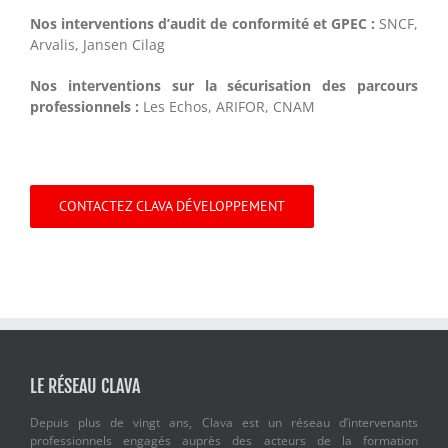
Nos interventions d’audit de conformité et GPEC :
SNCF,
Arvalis, Jansen Cilag
Nos interventions sur la sécurisation des parcours
professionnels :
Les Echos, ARIFOR, CNAM
CONTACTEZ CLAVA DÉVELOPPEMENT
LE RÉSEAU CLAVA
Depuis plus de vingt ans, Clava est un réseau d’intervenants
professionnels engagés auprès des acteurs de la formation